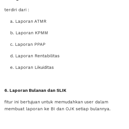
terdiri dari :
a. Laporan ATMR
b. Laporan KPMM
c. Laporan PPAP
d. Laporan Rentabilitas
e. Laporan Likuiditas
6. Laporan Bulanan dan SLIK
fitur ini bertujuan untuk memudahkan user dalam
membuat laporan ke BI dan OJK setiap bulannya.