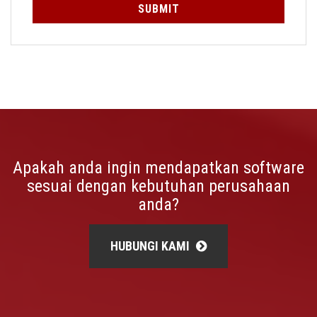
SUBMIT
Apakah anda ingin mendapatkan software
sesuai dengan kebutuhan perusahaan
anda?
HUBUNGI KAMI