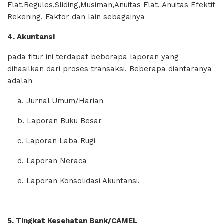
Flat,Regules,Sliding,Musiman,Anuitas Flat, Anuitas Efektif
Rekening, Faktor dan lain sebagainya
4. Akuntansi
pada fitur ini terdapat beberapa laporan yang
dihasilkan dari proses transaksi. Beberapa diantaranya
adalah
a. Jurnal Umum/Harian
b. Laporan Buku Besar
c. Laporan Laba Rugi
d. Laporan Neraca
e. Laporan Konsolidasi Akuntansi.
5. Tingkat Kesehatan Bank/CAMEL