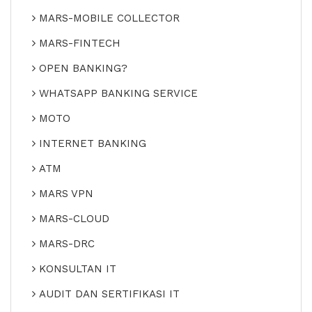
MARS-MOBILE COLLECTOR
MARS-FINTECH
OPEN BANKING?
WHATSAPP BANKING SERVICE
MOTO
INTERNET BANKING
ATM
MARS VPN
MARS-CLOUD
MARS-DRC
KONSULTAN IT
AUDIT DAN SERTIFIKASI IT