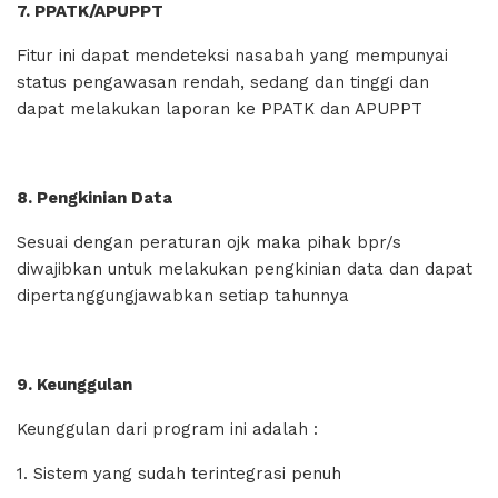
7. PPATK/APUPPT
Fitur ini dapat mendeteksi nasabah yang mempunyai
status pengawasan rendah, sedang dan tinggi dan
dapat melakukan laporan ke PPATK dan APUPPT
8. Pengkinian Data
Sesuai dengan peraturan ojk maka pihak bpr/s
diwajibkan untuk melakukan pengkinian data dan dapat
dipertanggungjawabkan setiap tahunnya
9. Keunggulan
Keunggulan dari program ini adalah :
1. Sistem yang sudah terintegrasi penuh