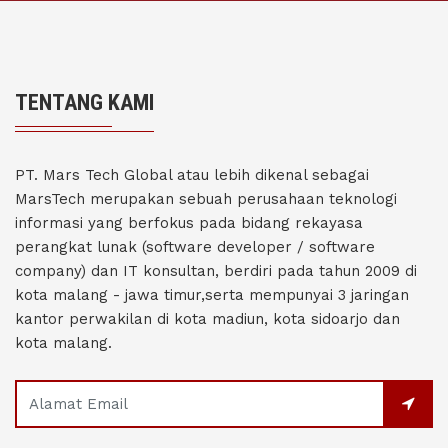
TENTANG KAMI
PT. Mars Tech Global atau lebih dikenal sebagai
MarsTech merupakan sebuah perusahaan teknologi
informasi yang berfokus pada bidang rekayasa
perangkat lunak (software developer / software
company) dan IT konsultan, berdiri pada tahun 2009 di
kota malang - jawa timur,serta mempunyai 3 jaringan
kantor perwakilan di kota madiun, kota sidoarjo dan
kota malang.