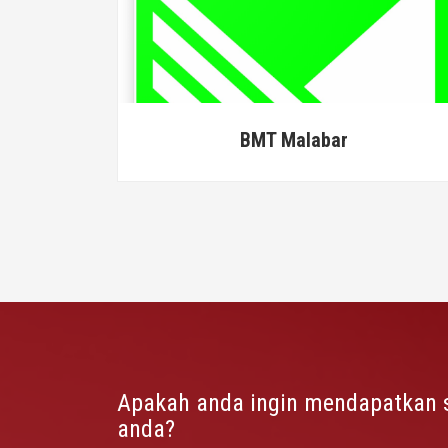
labar
BMT MASLAHAH
Apakah anda ingin mendapatkan 
anda?